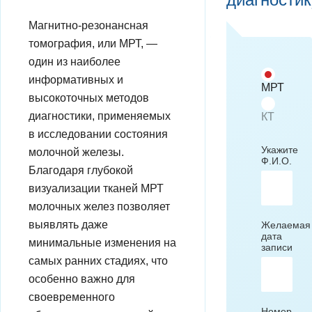
Магнитно-резонансная
томография, или МРТ, —
один из наиболее
информативных и
МРТ
высокоточных методов
диагностики, применяемых
КТ
в исследовании состояния
Укажите
молочной железы.
Ф.И.О.
Благодаря глубокой
визуализации тканей МРТ
молочных желез позволяет
выявлять даже
Желаемая
дата
минимальные изменения на
записи
самых ранних стадиях, что
особенно важно для
своевременного
Номер