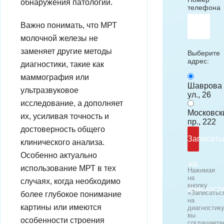
обнаружения патологий.
телефона
Важно понимать, что МРТ
молочной железы не
заменяет другие методы
Выберите
адрес:
диагностики, такие как
маммография или
Шаврова
ультразвуковое
ул., 26
исследование, а дополняет
Московск
их, усиливая точность и
пр., 222
достоверность общего
Записать
клинического анализа.
Особенно актуально
на
использование МРТ в тех
Нажимая
на
случаях, когда необходимо
кнопку
диагност
«Записатьс
более глубокое понимание
на
картины или имеются
диагностику
вы
особенности строения
соглашаете