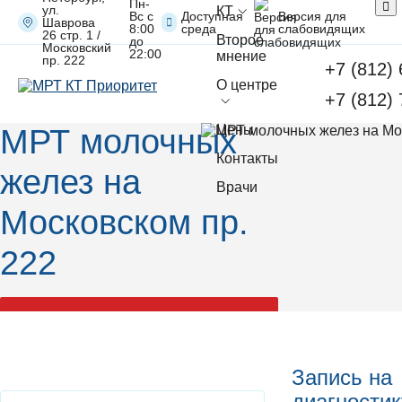
Пн-
ул.
КТ
Вс с
Доступная
Версия для
Шаврова
8:00
среда
слабовидящих
26 стр. 1 /
Второе
до
Московский
22:00
мнение
пр. 222
+7 (812)
О центре
Главная
МРТ
+7 (812)
Молочных желез на Московском пр. 222
Цены
МРТ молочных
Контакты
желез на
Врачи
Московском пр.
222
Записаться на диагностику
Запись на
диагностик