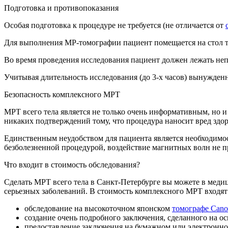
Подготовка и противопоказания
Особая подготовка к процедуре не требуется (не отличается от
Для выполнения МР-томографии пациент помещается на стол т
Во время проведения исследования пациент должен лежать не
Учитывая длительность исследования (до 3-х часов) вынужден
Безопасность комплексного МРТ
МРТ всего тела является не только очень информативным, но 
никаких подтверждений тому, что процедура наносит вред зд
Единственным неудобством для пациента является необходимос
безболезненной процедурой, воздействие магнитных волн не
Что входит в стоимость обследования?
Сделать МРТ всего тела в Санкт-Петербурге вы можете в меди
серьезных заболеваний. В стоимость комплексного МРТ входят
обследование на высокоточном японском
томографе Canon
создание очень подробного заключения, сделанного на
предоставление заключения на бумажном или электронно