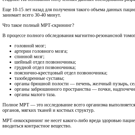
Еще 10-15 лет назад для получения такого объема данных пац
занимает всего 30-40 минут.
Что такое полный МРТ-скрининг?
В процессе полного обследования магнитно-резонансной томо
головной мозг;
артерии головного мозга;
спинной мозг;
шейный отдел позвоночника;
грудной отдел позвоночника;
пояснично-крестцовый отдел позвоночника;
тазобедренные суставы;
органы брюшной полости — печень, желчный пузырь, сел
органы забрюшинного пространства — почки, надпочечн
органы малого таза.
Полное МРТ — это исследование всего организма выполняется
органов, мягких тканей и костных структур.
МРТ-онкоскрининг не несет какого-либо вреда здоровью пациен
вводиться контрастное вещество.