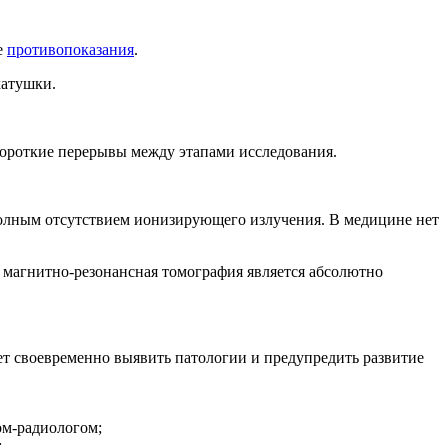
е
противопоказания
.
катушки.
короткие перерывы между этапами исследования.
полным отсутствием ионизирующего излучения. В медицине нет
 магнитно-резонансная томография является абсолютно
т своевременно выявить патологии и предупредить развитие
ом-радиологом;
;