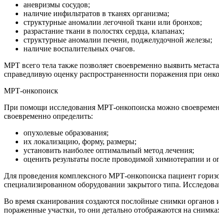
аневризмы сосудов;
наличие инфильтратов в тканях организма;
структурные аномалии легочной ткани или бронхов;
разрастание ткани в полостях сердца, клапанах;
структурные аномалии печени, поджелудочной железы;
наличие воспалительных очагов.
МРТ всего тела также позволяет своевременно выявить метаст
справедливую оценку распространенности поражения при онко
МРТ-онкопоиск
При помощи исследования МРТ-онкопоиска можно своевременн
своевременно определить:
опухолевые образования;
их локализацию, форму, размеры;
установить наиболее оптимальный метод лечения;
оценить результаты после проводимой химиотерапии и о
Для проведения комплексного МРТ-онкопоиска пациент горизон
специализированном оборудовании закрытого типа. Исследовани
Во время сканирования создаются послойные снимки органов 
пораженные участки, то они детально отображаются на снимках