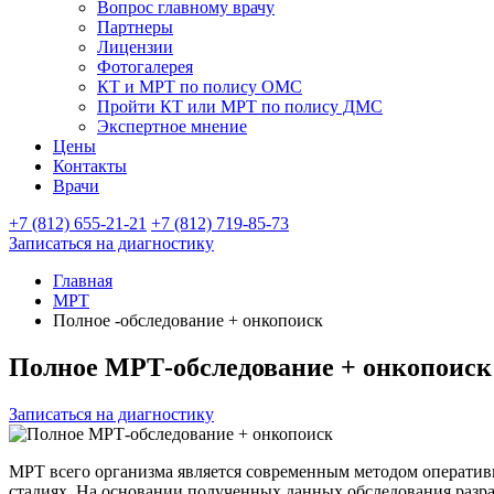
Вопрос главному врачу
Партнеры
Лицензии
Фотогалерея
КТ и МРТ по полису ОМС
Пройти КТ или МРТ по полису ДМС
Экспертное мнение
Цены
Контакты
Врачи
+7 (812) 655-21-21
+7 (812) 719-85-73
Записаться
на диагностику
Главная
МРТ
Полное -обследование + онкопоиск
Полное МРТ-обследование + онкопоиск
Записаться на диагностику
МРТ всего организма является современным методом оператив
стадиях. На основании полученных данных обследования разра