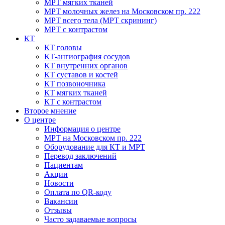
МРТ мягких тканей
МРТ молочных желез на Московском пр. 222
МРТ всего тела (МРТ скрининг)
МРТ с контрастом
КТ
КТ головы
КТ-ангиография сосудов
КТ внутренних органов
КТ суставов и костей
КТ позвоночника
КТ мягких тканей
КТ с контрастом
Второе мнение
О центре
Информация о центре
МРТ на Московском пр. 222
Оборудование для КТ и МРТ
Перевод заключений
Пациентам
Акции
Новости
Оплата по QR-коду
Вакансии
Отзывы
Часто задаваемые вопросы