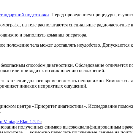
стандартной подготовки
. Перед проведением процедуры, изучит
омографа, на теле располагаются специальные радиочастотные 
подвижно и выполнять команды оператора.
ное положение тела может доставлять неудобство. Допускаются 
и безопасным способом диагностики. Обследование отличается 
оровью или приводит к возникновению осложнений.
ть в течение долгого времени лежать неподвижно. Комплексная
 причиняет никаких неприятных ощущений.
цинском центре «Приоритет диагностика». Исследование поможе
:
 Vantage Elan 1,5Тл
;
 основании полученных снимков высококвалифицированным врач
м носителе — возможно переслать полученные данные на почту