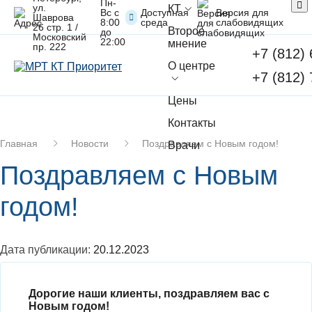
Пн-
ул.
КТ
Вс с
Доступная
Версия для
Шаврова
8:00
среда
слабовидящих
26 стр. 1 /
Второе
до
Московский
22:00
мнение
пр. 222
+7 (812)
О центре
+7 (812)
Цены
Контакты
Главная
Новости
Поздравляем с Новым годом!
Врачи
Поздравляем с Новым
годом!
Дата публикации:
20.12.2023
Дорогие наши клиенты, поздравляем вас с
Новым годом!