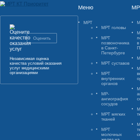
Меню
МР
МРТ
М
МРТ головы
М
МРТ
п
Оценить
позвоночника
в
в Санкт-
П
Петербурге
М
Независимая оценка
МРТ суставов
качества условий оказания
услуг медицинскими
М
организациями
МРТ
в
внутренних
о
органов
М
МР-
а
ангиография
с
сосудов
М
МРТ мягких
т
тканей
М
МРТ
т
молочных
с
желез на