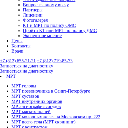
Вопрос главному врачу
Партнеры
Лицензии
Фотогалерея
КТ и МРТ по полису ОМС
Пройти КТ или МРТ по полису ДМС
Экспертное мнение
Цены
Контакты
Врачи
+7 (812) 655-21-21
+7 (812) 719-85-73
Записаться
на диагностику
Записаться на диагностику
МРТ
МРТ головы
МРТ позвоночника в Санкт-Петербурге
МРТ суставов
МРТ внутренних органов
МР-ангиография сосудов
МРТ мягких тканей
МРТ молочных желез на Московском пр. 222
МРТ всего тела (МРТ скрининг)
МРТ с контрастом