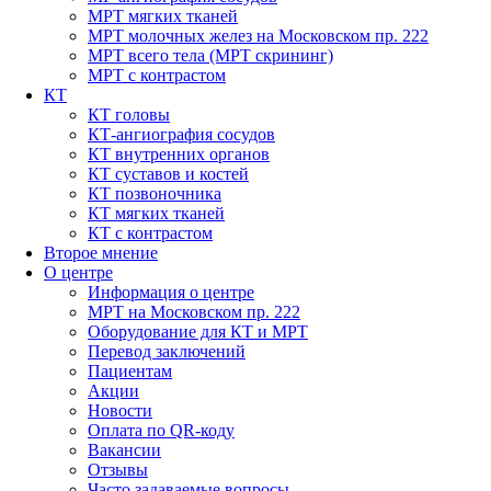
МРТ мягких тканей
МРТ молочных желез на Московском пр. 222
МРТ всего тела (МРТ скрининг)
МРТ с контрастом
КТ
КТ головы
КТ-ангиография сосудов
КТ внутренних органов
КТ суставов и костей
КТ позвоночника
КТ мягких тканей
КТ с контрастом
Второе мнение
О центре
Информация о центре
МРТ на Московском пр. 222
Оборудование для КТ и МРТ
Перевод заключений
Пациентам
Акции
Новости
Оплата по QR-коду
Вакансии
Отзывы
Часто задаваемые вопросы