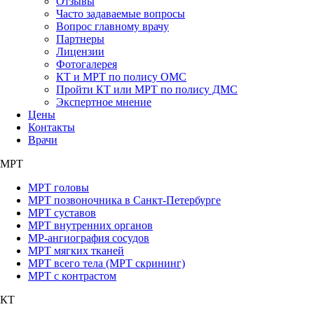
Отзывы
Часто задаваемые вопросы
Вопрос главному врачу
Партнеры
Лицензии
Фотогалерея
КТ и МРТ по полису ОМС
Пройти КТ или МРТ по полису ДМС
Экспертное мнение
Цены
Контакты
Врачи
МРТ
МРТ головы
МРТ позвоночника в Санкт-Петербурге
МРТ суставов
МРТ внутренних органов
МР-ангиография сосудов
МРТ мягких тканей
МРТ всего тела (МРТ скрининг)
МРТ с контрастом
КТ