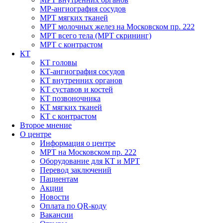
МР-ангиография сосудов
МРТ мягких тканей
МРТ молочных желез на Московском пр. 222
МРТ всего тела (МРТ скрининг)
МРТ с контрастом
КТ
КТ головы
КТ-ангиография сосудов
КТ внутренних органов
КТ суставов и костей
КТ позвоночника
КТ мягких тканей
КТ с контрастом
Второе мнение
О центре
Информация о центре
МРТ на Московском пр. 222
Оборудование для КТ и МРТ
Перевод заключений
Пациентам
Акции
Новости
Оплата по QR-коду
Вакансии